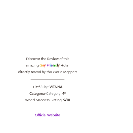
Discover the Review of this
amazing 
G
a
y 
F
r
i
e
n
d
l
y 
Hotel
directly tested by the World Mappers
Città
/City
: 
VIENNA
Categoria
/Category
: 
4*
World Mappers' Rating: 
9/10
Official Website