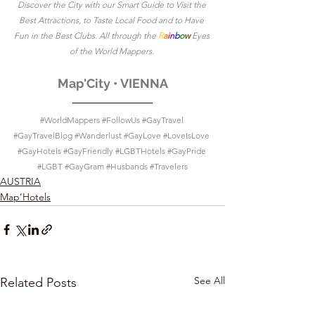
Discover the City with our Smart Guide to Visit the 
Best Attractions, to Taste Local Food and to Have 
Fun in the Best Clubs. All through the
R
a
i
n
b
o
w 
Eyes 
of the World Mappers.
Map'City • VIENNA
#WorldMappers
#FollowUs
#GayTravel
#GayTravelBlog
#Wanderlust
#GayLove
#LoveIsLove
#GayHotels
#GayFriendly
#LGBTHotels
#GayPride
#LGBT
#GayGram
#Husbands
#Travelers
AUSTRIA
Map’Hotels
See All
Related Posts