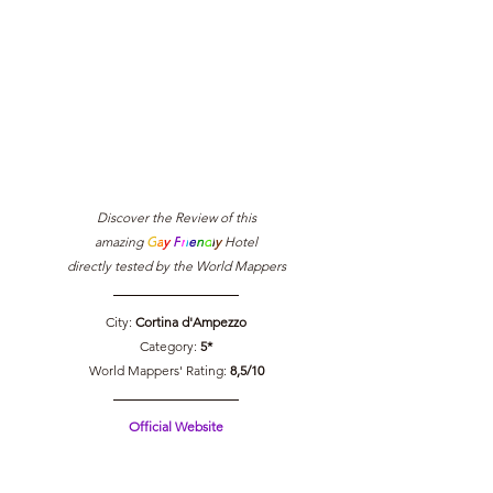
Discover the Review of this
amazing 
G
a
y 
F
r
i
e
n
d
l
y 
Hotel
directly tested by the World Mappers
City: 
Cortina d'Ampezzo
Category: 
5*
World Mappers' Rating: 
8,5/10
Official Website