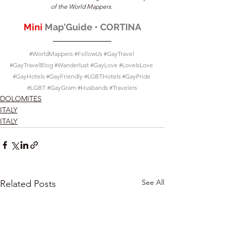
of the World Mappers.
Mini 
Map'Guide • CORTINA
#WorldMappers
#FollowUs
#GayTravel
#GayTravelBlog
#Wanderlust
#GayLove
#LoveIsLove
#GayHotels
#GayFriendly
#LGBTHotels
#GayPride
#LGBT
#GayGram
#Husbands
#Travelers
DOLOMITES
ITALY
ITALY
See All
Related Posts