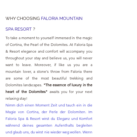
WHY CHOOSING
FALORIA MOUNTAIN 
SPA RESORT 
?
To take a moment to yourself immersed in the magic 
of Cortina, the Pearl of the Dolomites. At Faloria Spa 
& Resort elegance and comfort will accompany you 
throughout your stay and believe us, you will never 
want to leave. Moreover, if like us you are a 
mountain lover, a stone's throw from Faloria there 
are some of the most beautiful trekking and 
Dolomites landscapes. 
"The essence of luxury in the 
heart of the Dolomites"
 awaits you for your next 
relaxing stay!
Nimm dich einen Moment Zeit und tauch ein in die 
Magie von Cortina, der Perle der Dolomiten. Im 
Faloria Spa & Resort wirst du Eleganz und Komfort 
während deines gesamten Aufenthalts begleiten 
und glaub uns, du wirst nie wieder weg wollen. Wenn 