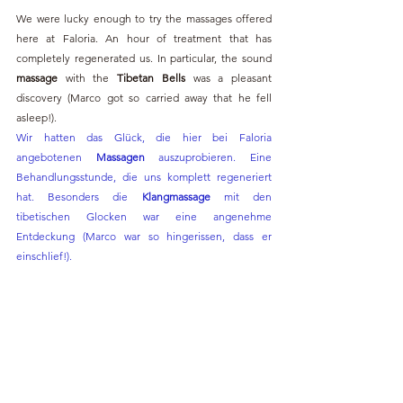
We were lucky enough to try the massages offered 
here at Faloria. An hour of treatment that has 
completely regenerated us. In particular, the sound 
massage
 with the 
Tibetan Bells
 was a pleasant 
discovery (Marco got so carried away that he fell 
asleep!).
Wir hatten das Glück, die hier bei Faloria 
angebotenen 
Massagen 
auszuprobieren. Eine 
Behandlungsstunde, die uns komplett regeneriert 
hat. Besonders die 
Klangmassage 
mit den 
tibetischen Glocken war eine angenehme 
Entdeckung (Marco war so hingerissen, dass er 
einschlief!).