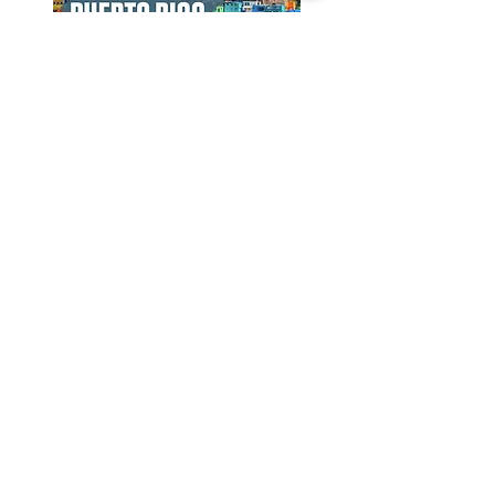
NEXT GROUP TRIPS
(click on the Trip to open the Program)
Sab 05/Dic/2026 - Dom 13/Dic/2026 • PUERTO RICO
Sab 06/Feb/2027 - Dom 14/Feb/2027 • MALDIVE
Sab 07/Ago/2027 - Dom 15/Ago/2027 • ISLANDA