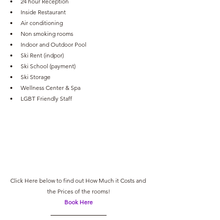
24 hour Reception
Inside Restaurant
Air conditioning
Non smoking rooms
Indoor and Outdoor Pool
Ski Rent (indpor)
Ski School (payment)
Ski Storage
Wellness Center & Spa
LGBT Friendly Staff
Click Here below to find out How Much it Costs and 
the Prices of the rooms!
Book Here