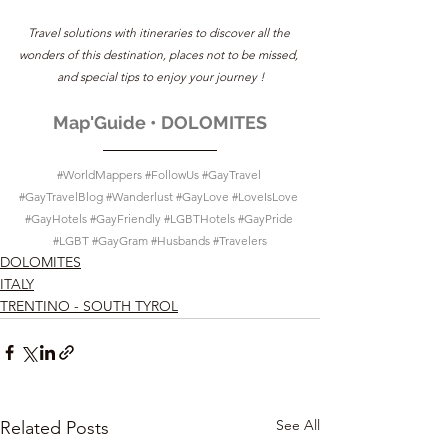
Travel solutions with itineraries to discover all the 
wonders of this destination, places not to be missed, 
and special tips to enjoy your journey !
Map'Guide • DOLOMITES
#WorldMappers
#FollowUs
#GayTravel
#GayTravelBlog
#Wanderlust
#GayLove
#LoveIsLove
#GayHotels
#GayFriendly
#LGBTHotels
#GayPride
#LGBT
#GayGram
#Husbands
#Travelers
DOLOMITES
ITALY
TRENTINO - SOUTH TYROL
See All
Related Posts