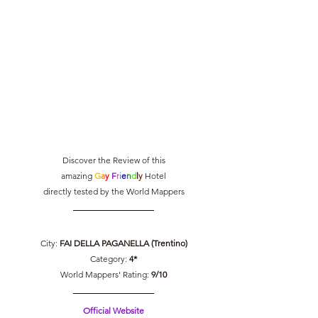
Discover the Review of this
amazing 
G
a
y 
F
r
i
e
n
d
l
y 
Hotel
directly tested by the World Mappers
City: 
FAI DELLA PAGANELLA (Trentino)
Category: 
4*
World Mappers' Rating: 
9/10
Official Website